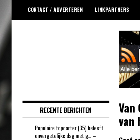
Ga
CONTACT / ADVERTEREN
LINKPARTNERS
naar
de
inhoud
Dagelijks de laatste dart nieuwtjes
DartsRSS
selectief voor jou verzameld!
Van 
RECENTE BERICHTEN
van 
Populaire topdarter (35) beleeft
onvergetelijke dag met g… –
Geef e