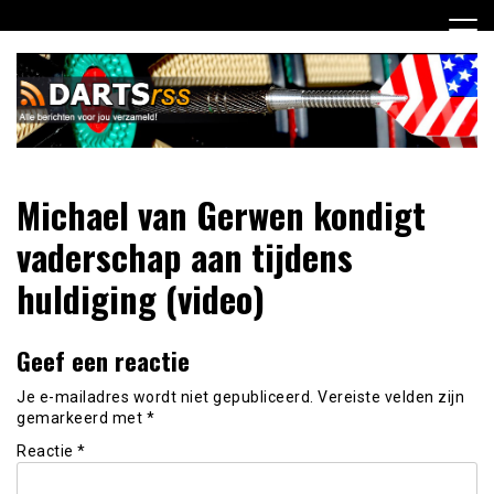
Ga
naar
de
inhoud
Dagelijks de laatste dart nieuwtjes selectief voor jou
DartsRSS
Michael van Gerwen kondigt
verzameld!
vaderschap aan tijdens
huldiging (video)
Geef een reactie
Je e-mailadres wordt niet gepubliceerd.
Vereiste velden zijn
gemarkeerd met
*
Reactie
*