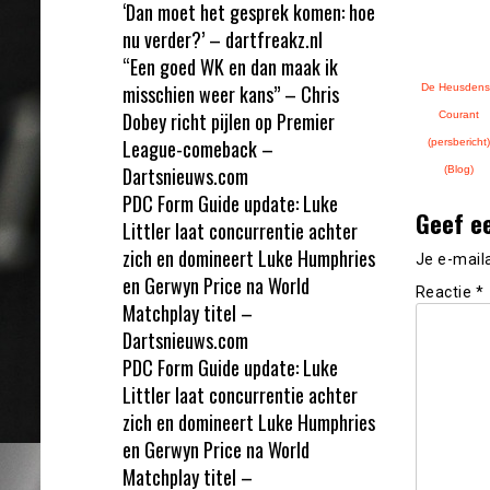
‘Dan moet het gesprek komen: hoe
nu verder?’ – dartfreakz.nl
“Een goed WK en dan maak ik
misschien weer kans” – Chris
De Heusden
Dobey richt pijlen op Premier
Courant
League-comeback –
(persbericht)
Dartsnieuws.com
(Blog)
PDC Form Guide update: Luke
Geef e
Littler laat concurrentie achter
zich en domineert Luke Humphries
Je e-mail
en Gerwyn Price na World
Reactie
*
Matchplay titel –
Dartsnieuws.com
PDC Form Guide update: Luke
Littler laat concurrentie achter
zich en domineert Luke Humphries
en Gerwyn Price na World
Matchplay titel –