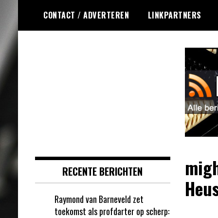
Ga
CONTACT / ADVERTEREN
LINKPARTNERS
naar
de
inhoud
Dagelijks de laatste dart nieuwtjes
DartsRSS
selectief voor jou verzameld!
migh
RECENTE BERICHTEN
Heus
Raymond van Barneveld zet
toekomst als profdarter op scherp: