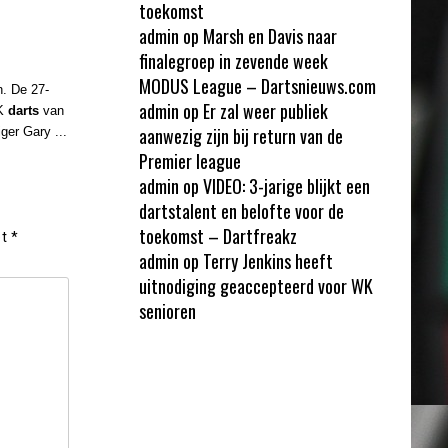
toekomst
admin
op
Marsh en Davis naar
finalegroep in zevende week
MODUS League – Dartsnieuws.com
. De 27-
admin
op
Er zal weer publiek
WK
darts
van
aanwezig zijn bij return van de
ger Gary ...
Premier league
admin
op
VIDEO: 3-jarige blijkt een
dartstalent en belofte voor de
toekomst – Dartfreakz
et
*
admin
op
Terry Jenkins heeft
uitnodiging geaccepteerd voor WK
senioren