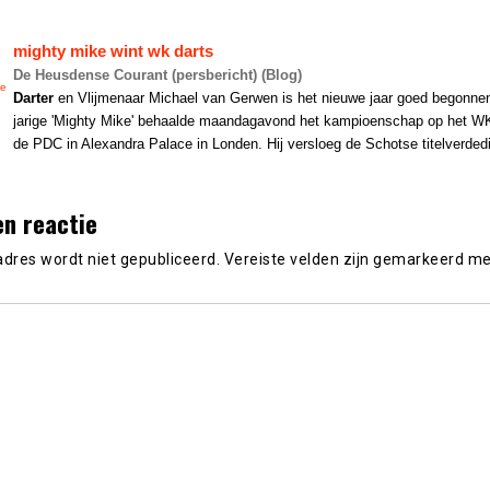
mighty mike wint wk
darts
De Heusdense Courant (persbericht) (Blog)
se
Darter
en Vlijmenaar Michael van Gerwen is het nieuwe jaar goed begonnen
jarige 'Mighty Mike' behaalde maandagavond het kampioenschap op het 
de PDC in Alexandra Palace in Londen. Hij versloeg de Schotse titelverdedi
en reactie
adres wordt niet gepubliceerd.
Vereiste velden zijn gemarkeerd m