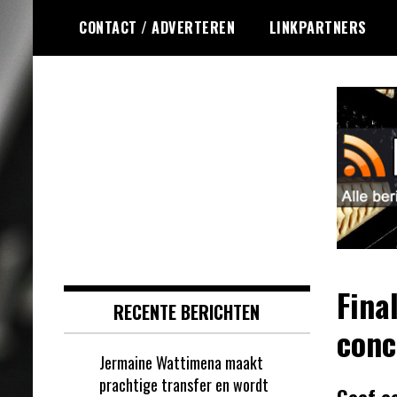
Ga
CONTACT / ADVERTEREN
LINKPARTNERS
naar
de
inhoud
Dagelijks de laatste dart nieuwtjes
DartsRSS
selectief voor jou verzameld!
Fina
RECENTE BERICHTEN
conc
Jermaine Wattimena maakt
prachtige transfer en wordt
Geef e