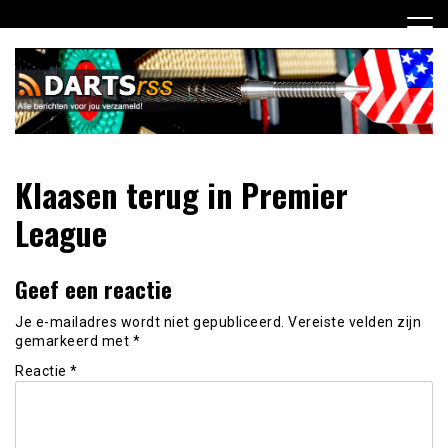
Ga
naar
de
inhoud
Dagelijks de laatste dart nieuwtjes selectief voor jou
DartsRSS
Klaasen terug in Premier
verzameld!
League
Geef een reactie
Je e-mailadres wordt niet gepubliceerd.
Vereiste velden zijn
gemarkeerd met
*
Reactie
*