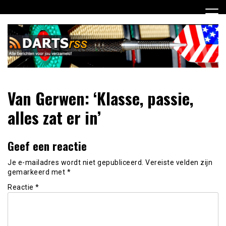
Ga
naar
de
inhoud
Dagelijks de laatste dart nieuwtjes selectief voor jou
DartsRSS
Van Gerwen: ‘Klasse, passie,
verzameld!
alles zat er in’
Geef een reactie
Je e-mailadres wordt niet gepubliceerd.
Vereiste velden zijn
gemarkeerd met
*
Reactie
*