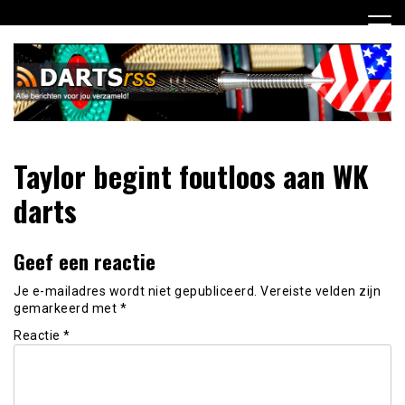
Ga
naar
de
inhoud
Dagelijks de laatste dart nieuwtjes selectief voor jou
DartsRSS
Taylor begint foutloos aan WK
verzameld!
darts
Geef een reactie
Je e-mailadres wordt niet gepubliceerd.
Vereiste velden zijn
gemarkeerd met
*
Reactie
*