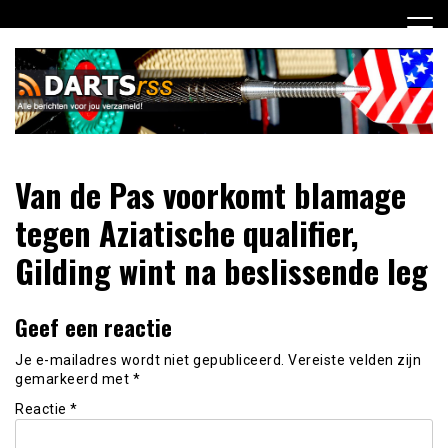
Ga
naar
de
inhoud
Dagelijks de laatste dart nieuwtjes selectief voor jou
DartsRSS
Van de Pas voorkomt blamage
verzameld!
tegen Aziatische qualifier,
Gilding wint na beslissende leg
Geef een reactie
Je e-mailadres wordt niet gepubliceerd.
Vereiste velden zijn
gemarkeerd met
*
Reactie
*