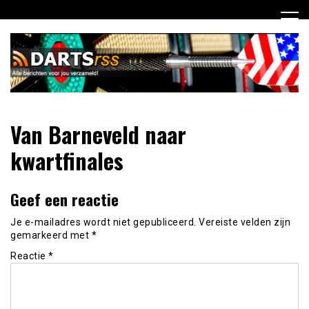
Ga
naar
de
inhoud
Dagelijks de laatste dart nieuwtjes selectief voor jou
DartsRSS
Van Barneveld naar
verzameld!
kwartfinales
Geef een reactie
Je e-mailadres wordt niet gepubliceerd.
Vereiste velden zijn
gemarkeerd met
*
Reactie
*