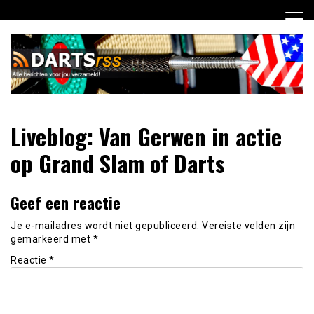
Ga
naar
de
inhoud
Dagelijks de laatste dart nieuwtjes selectief voor jou
DartsRSS
Liveblog: Van Gerwen in actie
verzameld!
op Grand Slam of Darts
Geef een reactie
Je e-mailadres wordt niet gepubliceerd.
Vereiste velden zijn
gemarkeerd met
*
Reactie
*