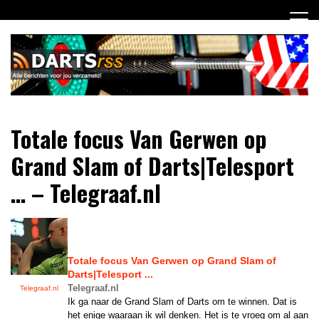
Ga
naar
de
inhoud
Dagelijks de laatste dart nieuwtjes selectief voor jou
DartsRSS
Totale focus Van Gerwen op
verzameld!
Grand Slam of Darts|Telesport
… – Telegraaf.nl
Totale focus Van Gerwen op Grand Slam of
Darts|Telesport ...
Telegraaf.nl
Telegraaf.nl
Ik ga naar de Grand Slam of Darts om te winnen. Dat is
het enige waaraan ik wil denken. Het is te vroeg om al aan