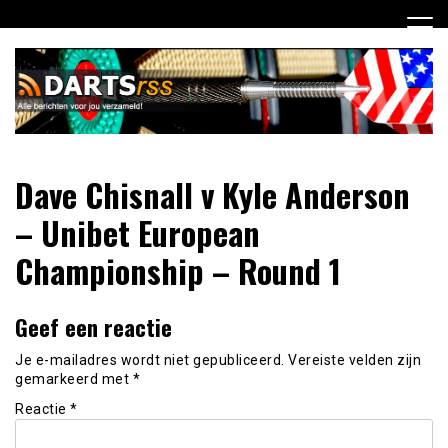
Ga
naar
de
inhoud
Dagelijks de laatste dart nieuwtjes selectief voor jou
DartsRSS
Dave Chisnall v Kyle Anderson
verzameld!
– Unibet European
Championship – Round 1
Geef een reactie
Je e-mailadres wordt niet gepubliceerd.
Vereiste velden zijn
gemarkeerd met
*
Reactie
*