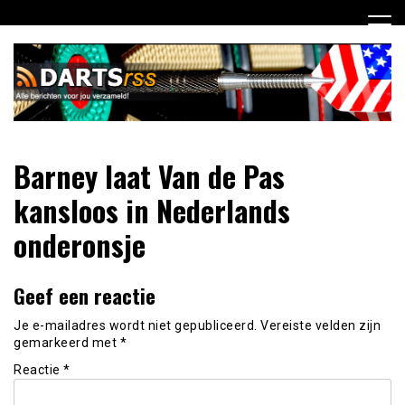
Ga
naar
de
inhoud
Dagelijks de laatste dart nieuwtjes selectief voor jou
DartsRSS
Barney laat Van de Pas
verzameld!
kansloos in Nederlands
onderonsje
Geef een reactie
Je e-mailadres wordt niet gepubliceerd.
Vereiste velden zijn
gemarkeerd met
*
Reactie
*