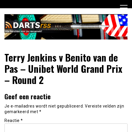
Ga
naar
de
inhoud
Dagelijks de laatste dart nieuwtjes selectief voor jou
DartsRSS
Terry Jenkins v Benito van de
verzameld!
Pas – Unibet World Grand Prix
– Round 2
Geef een reactie
Je e-mailadres wordt niet gepubliceerd.
Vereiste velden zijn
gemarkeerd met
*
Reactie
*