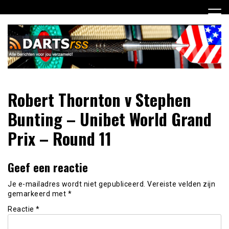
Ga
naar
de
inhoud
Dagelijks de laatste dart nieuwtjes selectief voor jou
DartsRSS
Robert Thornton v Stephen
verzameld!
Bunting – Unibet World Grand
Prix – Round 11
Geef een reactie
Je e-mailadres wordt niet gepubliceerd.
Vereiste velden zijn
gemarkeerd met
*
Reactie
*