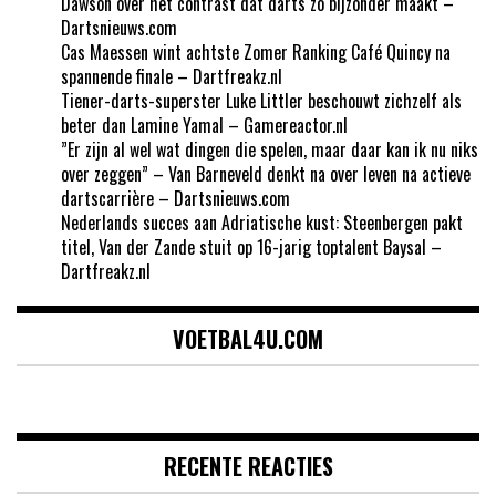
Dawson over het contrast dat darts zo bijzonder maakt –
Dartsnieuws.com
Cas Maessen wint achtste Zomer Ranking Café Quincy na
spannende finale – Dartfreakz.nl
Tiener-darts-superster Luke Littler beschouwt zichzelf als
beter dan Lamine Yamal – Gamereactor.nl
”Er zijn al wel wat dingen die spelen, maar daar kan ik nu niks
over zeggen” – Van Barneveld denkt na over leven na actieve
dartscarrière – Dartsnieuws.com
Nederlands succes aan Adriatische kust: Steenbergen pakt
titel, Van der Zande stuit op 16-jarig toptalent Baysal –
Dartfreakz.nl
VOETBAL4U.COM
RECENTE REACTIES