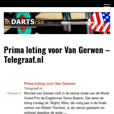
Ga
naar
de
inhoud
Dagelijks de laatste dart nieuwtjes selectief voor jou
DartsRSS
Prima loting voor Van Gerwen –
verzameld!
Telegraaf.nl
Prima loting voor Van Gerwen
Telegraaf.nl
Michael van Gerwen treft in de eerste ronde van de World
Telegraaf.nl
Grand Prix de Engelsman Steve Beaton. Dat wees de
loting zondag uit. Mighty Mike, die vorig jaar in de finale
verloor van Robert Thornton, is als eerste geplaatst en
ontloopt daardoor de grote
...