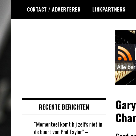
Ga
CONTACT / ADVERTEREN
LINKPARTNERS
naar
de
inhoud
Dagelijks de laatste dart nieuwtjes
DartsRSS
selectief voor jou verzameld!
Gary
RECENTE BERICHTEN
Cham
“Momenteel komt hij zelfs niet in
de buurt van Phil Taylor” –
Geef e