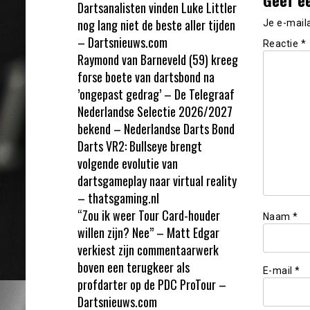
Dartsanalisten vinden Luke Littler
nog lang niet de beste aller tijden
Je e-mail
– Dartsnieuws.com
Reactie
*
Raymond van Barneveld (59) kreeg
forse boete van dartsbond na
’ongepast gedrag’ – De Telegraaf
Nederlandse Selectie 2026/2027
bekend – Nederlandse Darts Bond
Darts VR2: Bullseye brengt
volgende evolutie van
dartsgameplay naar virtual reality
– thatsgaming.nl
“Zou ik weer Tour Card-houder
Naam
*
willen zijn? Nee” – Matt Edgar
verkiest zijn commentaarwerk
boven een terugkeer als
E-mail
*
profdarter op de PDC ProTour –
Dartsnieuws.com