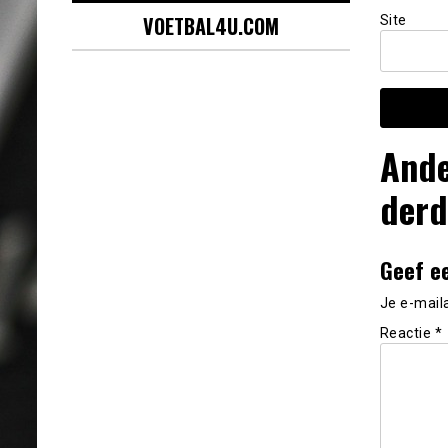
VOETBAL4U.COM
Site
Ande
derd
Geef e
Je e-mail
Reactie
*