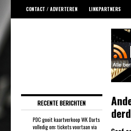
Ga
CONTACT / ADVERTEREN
LINKPARTNERS
naar
de
inhoud
Dagelijks de laatste dart nieuwtjes
DartsRSS
selectief voor jou verzameld!
Ande
RECENTE BERICHTEN
derd
PDC gooit kaartverkoop WK Darts
volledig om: tickets voortaan via
Geef e