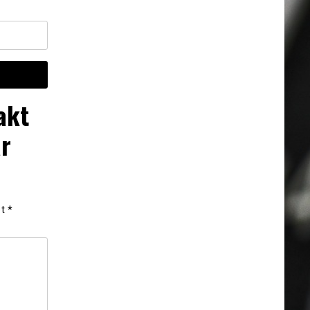
akt
ar
et
*