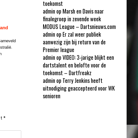
toekomst
admin
op
Marsh en Davis naar
finalegroep in zevende week
MODUS League – Dartsnieuws.com
land
admin
op
Er zal weer publiek
aanwezig zijn bij return van de
arneveld
tralië.
Premier league
n
admin
op
VIDEO: 3-jarige blijkt een
dartstalent en belofte voor de
toekomst – Dartfreakz
admin
op
Terry Jenkins heeft
uitnodiging geaccepteerd voor WK
senioren
et
*