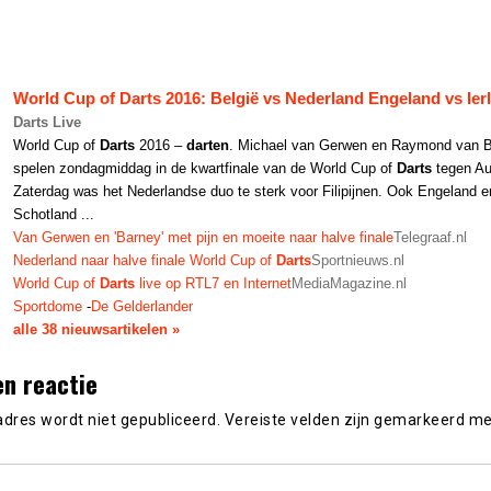
World Cup of
Darts
2016: België vs Nederland Engeland vs Ier
Darts Live
World Cup of
Darts
2016 –
darten
. Michael van Gerwen en Raymond van B
spelen zondagmiddag in de kwartfinale van de World Cup of
Darts
tegen Aus
Zaterdag was het Nederlandse duo te sterk voor Filipijnen. Ook Engeland e
Schotland ...
Van Gerwen en 'Barney' met pijn en moeite naar halve finale
Telegraaf.nl
Nederland naar halve finale World Cup of
Darts
Sportnieuws.nl
World Cup of
Darts
live op RTL7 en Internet
MediaMagazine.nl
Sportdome
-
De Gelderlander
alle 38 nieuwsartikelen »
en reactie
adres wordt niet gepubliceerd.
Vereiste velden zijn gemarkeerd m