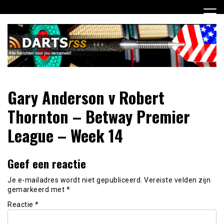
Ga
naar
de
inhoud
Dagelijks de laatste dart nieuwtjes selectief voor jou
DartsRSS
Gary Anderson v Robert
verzameld!
Thornton – Betway Premier
League – Week 14
Geef een reactie
Je e-mailadres wordt niet gepubliceerd.
Vereiste velden zijn
gemarkeerd met
*
Reactie
*