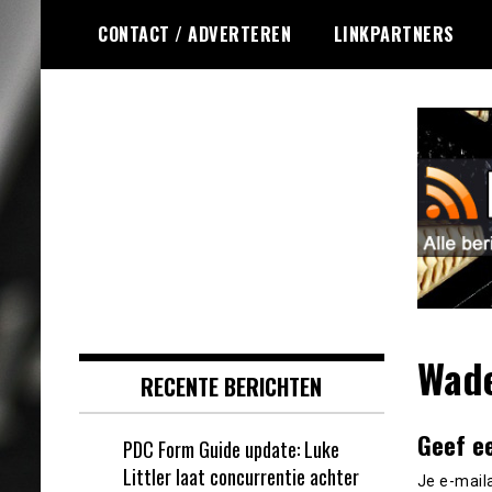
Ga
CONTACT / ADVERTEREN
LINKPARTNERS
naar
de
inhoud
Dagelijks de laatste dart nieuwtjes
DartsRSS
selectief voor jou verzameld!
Wade
RECENTE BERICHTEN
Geef e
PDC Form Guide update: Luke
Littler laat concurrentie achter
Je e-mail