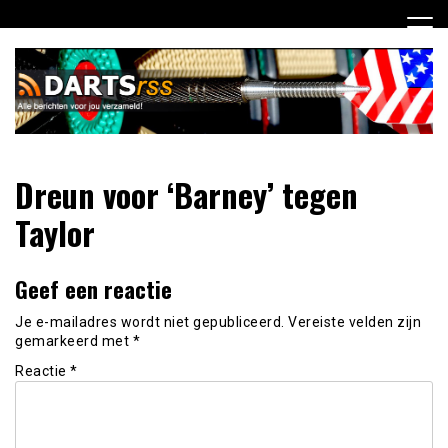
Ga
naar
de
inhoud
Dagelijks de laatste dart nieuwtjes selectief voor jou
DartsRSS
Dreun voor ‘Barney’ tegen
verzameld!
Taylor
Geef een reactie
Je e-mailadres wordt niet gepubliceerd.
Vereiste velden zijn
gemarkeerd met
*
Reactie
*