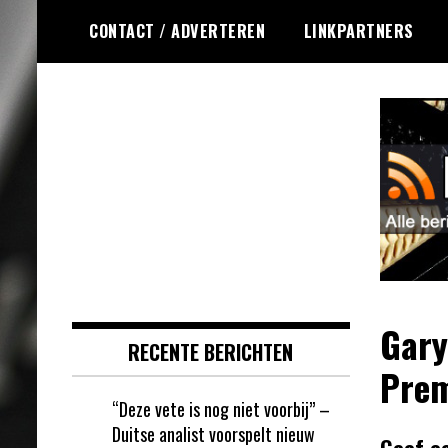
Ga
CONTACT / ADVERTEREN
LINKPARTNERS
naar
de
inhoud
Dagelijks de laatste dart nieuwtjes
DartsRSS
selectief voor jou verzameld!
Gary
RECENTE BERICHTEN
Prem
“Deze vete is nog niet voorbij” –
Duitse analist voorspelt nieuw
Geef e