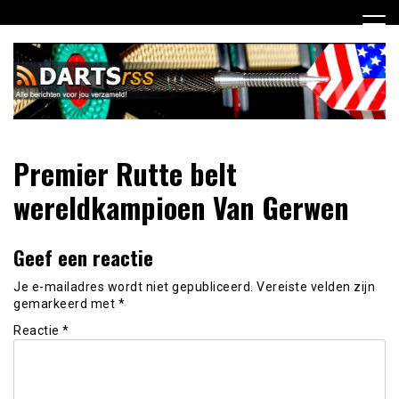
Ga
naar
de
inhoud
Dagelijks de laatste dart nieuwtjes selectief voor jou
DartsRSS
Premier Rutte belt
verzameld!
wereldkampioen Van Gerwen
Geef een reactie
Je e-mailadres wordt niet gepubliceerd.
Vereiste velden zijn
gemarkeerd met
*
Reactie
*