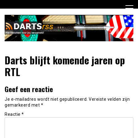
Ga
naar
de
inhoud
Dagelijks de laatste dart nieuwtjes selectief voor jou
DartsRSS
Darts blijft komende jaren op
verzameld!
RTL
Geef een reactie
Je e-mailadres wordt niet gepubliceerd.
Vereiste velden zijn
gemarkeerd met
*
Reactie
*