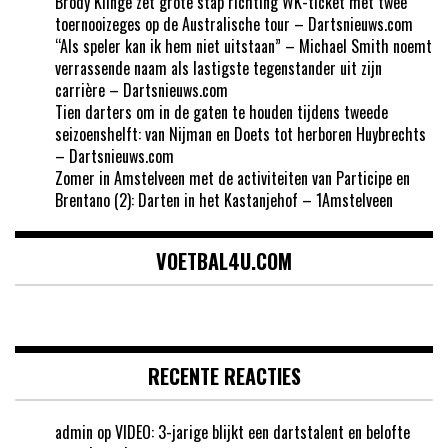
Brody Klinge zet grote stap richting WK-ticket met twee
toernooizeges op de Australische tour – Dartsnieuws.com
“Als speler kan ik hem niet uitstaan” – Michael Smith noemt
verrassende naam als lastigste tegenstander uit zijn
carrière – Dartsnieuws.com
Tien darters om in de gaten te houden tijdens tweede
seizoenshelft: van Nijman en Doets tot herboren Huybrechts
– Dartsnieuws.com
Zomer in Amstelveen met de activiteiten van Participe en
Brentano (2): Darten in het Kastanjehof – 1Amstelveen
VOETBAL4U.COM
RECENTE REACTIES
admin
op
VIDEO: 3-jarige blijkt een dartstalent en belofte