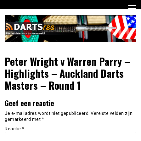
Ga
naar
de
inhoud
Dagelijks de laatste dart nieuwtjes selectief voor jou
DartsRSS
Peter Wright v Warren Parry –
verzameld!
Highlights – Auckland Darts
Masters – Round 1
Geef een reactie
Je e-mailadres wordt niet gepubliceerd.
Vereiste velden zijn
gemarkeerd met
*
Reactie
*